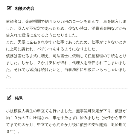
相談の内容
依頼者は、金融機関で約４５０万円のローンを組んで、車を購入しま
した。収入が不安定であったため、少ない時は、消費者金融などから
借入れて返済に充てるようになりました。
また、天候に左右されやすい仕事であったため、仕事ができないとき
に上司に誘われ、パチンコをするようになりました。
債務は雪だるま式に増え、司法書士に依頼して任意整理の手続をとり
ました。しかし、２か月支払が遅れ、代理人を辞任されてしまいまし
た。それでも返済は続けたいと、当事務所に相談にいらっしゃいまし
た。
結果
小規模個人再生の申立てを行いました。無事認可決定が下り、債務が
約１０分の７に圧縮され、車を手放さずに済みました（受任から申立
てまで約３か月、申立てから約９か月後に債務の支払開始、返済期間
３年）。