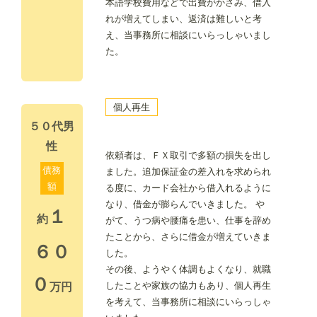
本語学校費用などで出費がかさみ、借入
れが増えてしまい、返済は難しいと考
え、当事務所に相談にいらっしゃいまし
た。
個人再生
５０代男
性
依頼者は、ＦＸ取引で多額の損失を出し
債務
ました。追加保証金の差入れを求められ
額
る度に、カード会社から借入れるように
なり、借金が膨らんでいきました。 や
１
約
がて、うつ病や腰痛を患い、仕事を辞め
たことから、さらに借金が増えていきま
６０
した。
その後、ようやく体調もよくなり、就職
０
したことや家族の協力もあり、個人再生
万円
を考えて、当事務所に相談にいらっしゃ