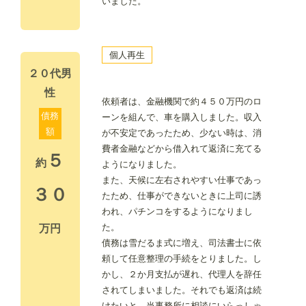
いました。
個人再生
２０代男
性
依頼者は、金融機関で約４５０万円のロ
債務
ーンを組んで、車を購入しました。収入
額
が不安定であったため、少ない時は、消
費者金融などから借入れて返済に充てる
５
約
ようになりました。
また、天候に左右されやすい仕事であっ
３０
たため、仕事ができないときに上司に誘
われ、パチンコをするようになりまし
た。
万円
債務は雪だるま式に増え、司法書士に依
頼して任意整理の手続をとりました。し
かし、２か月支払が遅れ、代理人を辞任
されてしまいました。それでも返済は続
けたいと、当事務所に相談にいらっしゃ