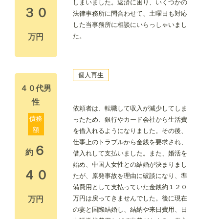
しまいました。返済に困り、いくつかの
３０
法律事務所に問合わせて、土曜日も対応
した当事務所に相談にいらっしゃいまし
た。
万円
個人再生
４０代男
性
依頼者は、転職して収入が減少してしま
債務
ったため、銀行やカード会社から生活費
額
を借入れるようになりました。その後、
仕事上のトラブルから金銭を要求され、
６
約
借入れして支払いました。また、婚活を
始め、中国人女性との結婚が決まりまし
４０
たが、原発事故を理由に破談になり、準
備費用として支払っていた金銭約１２０
万円は戻ってきませんでした。後に現在
万円
の妻と国際結婚し、結納や来日費用、日