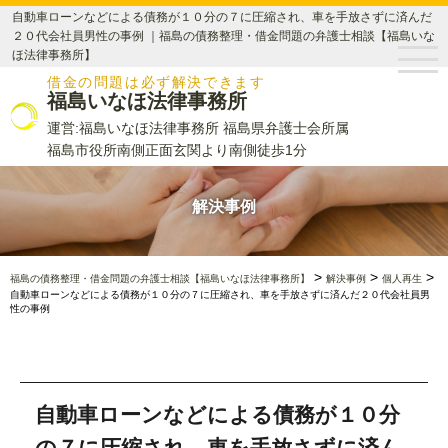
自動車ローンなどによる債務が１０分の７に圧縮され、車を手放さずに済んだ
２０代会社員男性の事例 ｜福島の債務整理・借金問題の弁護士相談【福島いな
ほ法律事務所】
借金の問題は必ず解決できます
福島いなほ法律事務所
運営:福島いなほ法律事務所 福島県弁護士会所属
福島市役所南側正面玄関より南側徒歩1分
解決事例
>
>
>
福島の債務整理・借金問題の弁護士相談【福島いなほ法律事務所】
解決事例
個人再生
自動車ローンなどによる債務が１０分の７に圧縮され、車を手放さずに済んだ２０代会社員男
性の事例
自動車ローンなどによる債務が１０分
の７に圧縮され、車を手放さずに済ん