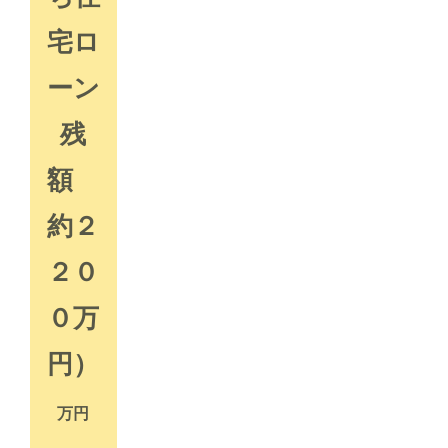
宅ロ
ーン
残
額
約２
２０
０万
円）
万円