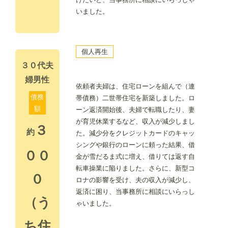
いました。
個人再生
３０代夫
婦男性
依頼者夫婦は、住宅ローンを組んで（連
債務
帯債務）二世帯住宅を新築しました。ロ
額
ーン返済開始後、夫婦で転職したり、妻
が育児休業するなど、収入が減少しまし
３
約
た。減少分をクレジットカードのキャッ
シングや銀行のローンに頼った結果、借
００
金が雪だるま式に増え、借りては返す自
転車操業に陥りました。さらに、新型コ
０
ロナの影響を受け、夫の収入が減少し、
返済に困り、当事務所に相談にいらっし
（う
ゃいました。
ち住