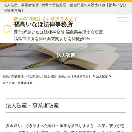
法人破産・事業者破産 | 福島の債務整理・借金問題の弁護士相談【福島いなほ
法律事務所】
借金の問題は必ず解決できます
福島いなほ法律事務所
運営:福島いなほ法律事務所 福島県弁護士会所属
福島市役所南側正面玄関より南側徒歩1分
法人破産
>
>
福島の債務整理・借金問題の弁護士相談【福島いなほ法律事務所】
法人破産
法人破産・事業者破産
法人破産・事業者破産
資金繰りに行き詰まった会社・事業を放置しますと、次第に状況が悪