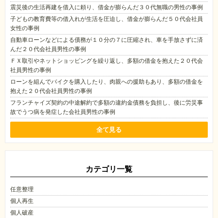
震災後の生活再建を借入に頼り、借金が膨らんだ３０代無職の男性の事例
子どもの教育費等の借入れが生活を圧迫し、借金が膨らんだ５０代会社員
女性の事例
自動車ローンなどによる債務が１０分の７に圧縮され、車を手放さずに済
んだ２０代会社員男性の事例
ＦＸ取引やネットショッピングを繰り返し、多額の借金を抱えた２０代会
社員男性の事例
ローンを組んでバイクを購入したり、肉親への援助もあり、多額の借金を
抱えた２０代会社員男性の事例
フランチャイズ契約の中途解約で多額の違約金債務を負担し、後に労災事
故でうつ病を発症した会社員男性の事例
全て見る
カテゴリ一覧
任意整理
個人再生
個人破産