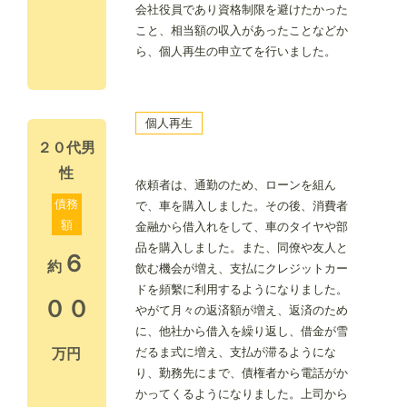
会社役員であり資格制限を避けたかった
こと、相当額の収入があったことなどか
ら、個人再生の申立てを行いました。
個人再生
２０代男
性
依頼者は、通勤のため、ローンを組ん
債務
で、車を購入しました。その後、消費者
額
金融から借入れをして、車のタイヤや部
品を購入しました。また、同僚や友人と
６
約
飲む機会が増え、支払にクレジットカー
ドを頻繫に利用するようになりました。
００
やがて月々の返済額が増え、返済のため
に、他社から借入を繰り返し、借金が雪
だるま式に増え、支払が滞るようにな
万円
り、勤務先にまで、債権者から電話がか
かってくるようになりました。上司から