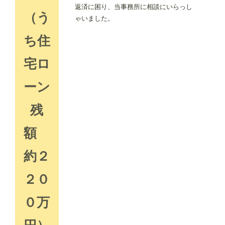
返済に困り、当事務所に相談にいらっし
（う
ゃいました。
ち住
宅ロ
ーン
残
額
約２
２０
０万