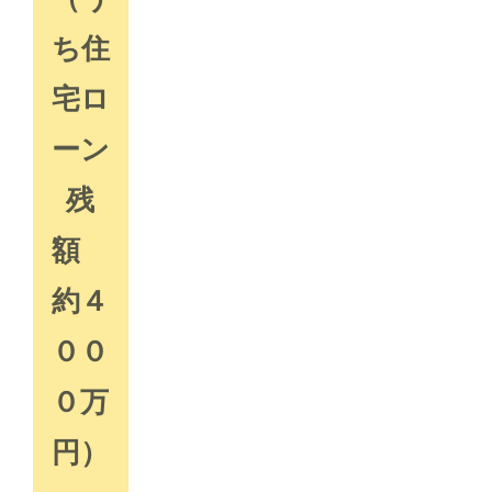
ち住
宅ロ
ーン
残
額
約４
００
０万
円）