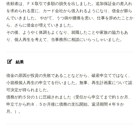
依頼者は、ＦＸ取引で多額の損失を出しました。追加保証金の差入れ
を求められる度に、カード会社から借入れるようになり、借金が膨ら
んでいきました。 やがて、うつ病や腰痛を患い、仕事を辞めたことか
ら、さらに借金が増えていきました。
その後、ようやく体調もよくなり、就職したことや家族の協力もあ
り、個人再生を考えて、当事務所に相談にいらっしゃいました。
結果
借金の原因が投資の失敗であることなどから、破産申立てではなく、
小規模個人再生の申立てを行いました。無事、再生計画案について認
可決定が得られました。
債務が約５分の１に圧縮されました（受任から申立てまで約１か月、
申立てから約８．５か月後に債務の支払開始。返済期間４年９か
月。）。