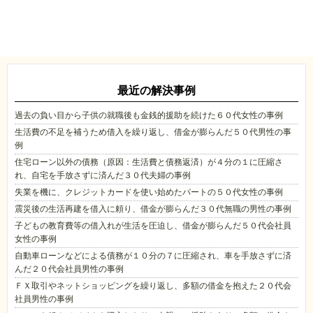
最近の解決事例
過去の負い目から子供の就職後も金銭的援助を続けた６０代女性の事例
生活費の不足を補うため借入を繰り返し、借金が膨らんだ５０代男性の事
例
住宅ローン以外の債務（原因：生活費と債務返済）が４分の１に圧縮さ
れ、自宅を手放さずに済んだ３０代夫婦の事例
失業を機に、クレジットカードを使い始めたパートの５０代女性の事例
震災後の生活再建を借入に頼り、借金が膨らんだ３０代無職の男性の事例
子どもの教育費等の借入れが生活を圧迫し、借金が膨らんだ５０代会社員
女性の事例
自動車ローンなどによる債務が１０分の７に圧縮され、車を手放さずに済
んだ２０代会社員男性の事例
ＦＸ取引やネットショッピングを繰り返し、多額の借金を抱えた２０代会
社員男性の事例