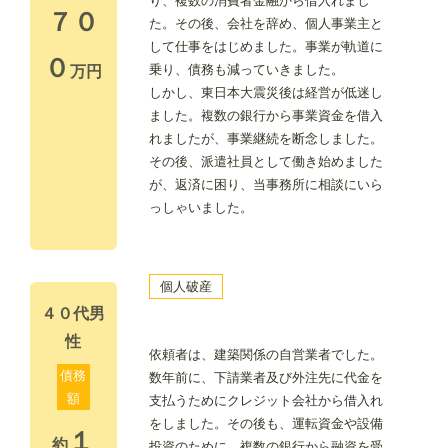
り、複数の消費者金融から借入れまし
７０
た。その後、会社を辞め、個人事業主と
して仕事をはじめました。事業が軌道に
０
乗り、債務も減っていきました。
万円
しかし、東日本大震災後は経営が低迷し
ました。複数の銀行から事業資金を借入
れましたが、事業継続を断念しました。
その後、派遣社員として働き始めました
が、返済に困り、当事務所に相談にいら
っしゃいました。
個人破産
４０代男
性
依頼者は、建築関係の自営業者でした。
債務
数年前に、下請業者及び外注先に代金を
額
支払うためにクレジット会社から借入れ
をしました。その後も、運転資金や設備
１
約
投資のために、複数の銀行から融資を受