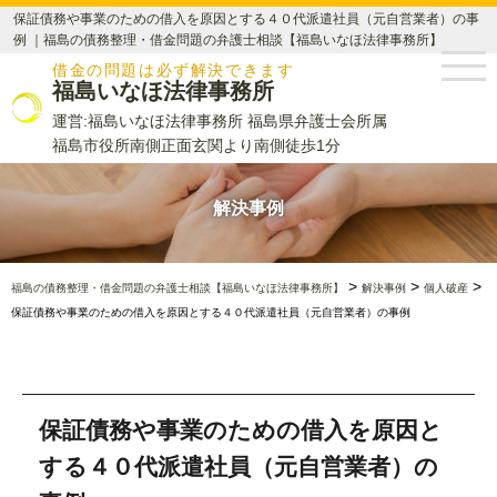
保証債務や事業のための借入を原因とする４０代派遣社員（元自営業者）の事
例 ｜福島の債務整理・借金問題の弁護士相談【福島いなほ法律事務所】
借金の問題は必ず解決できます
福島いなほ法律事務所
運営:福島いなほ法律事務所 福島県弁護士会所属
福島市役所南側正面玄関より南側徒歩1分
解決事例
>
>
>
福島の債務整理・借金問題の弁護士相談【福島いなほ法律事務所】
解決事例
個人破産
保証債務や事業のための借入を原因とする４０代派遣社員（元自営業者）の事例
保証債務や事業のための借入を原因と
する４０代派遣社員（元自営業者）の