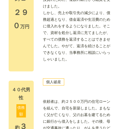
けました。
２９
しかし、売上や取引先の減少により、債
務超過となり、借金返済や生活費のため
０
に借入れをするようになりました。そこ
万円
で、資材を処分し返済に充てましたが、
すべての債務を返済することはできませ
んでした。やがて、返済を続けることが
できなくなり、当事務所に相談にいらっ
しゃいました。
個人破産
４０代男
性
依頼者は、約２５００万円の住宅ローン
債務
を組んで、自宅を新築しました。まもな
額
く父が亡くなり、父のお墓を建てるため
に銀行から借入をしました。その後、母
３
約
が交通事故に遭ったり、がんを患うなど