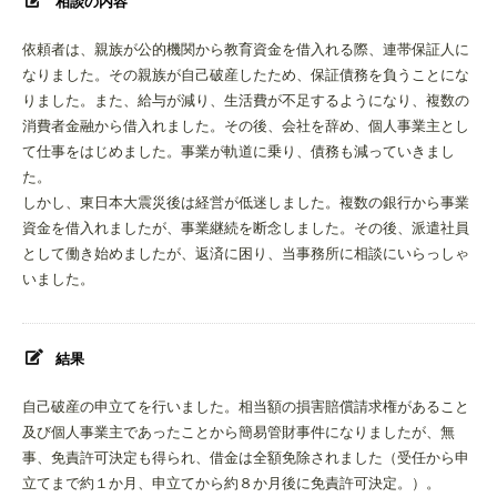
相談の内容
依頼者は、親族が公的機関から教育資金を借入れる際、連帯保証人に
なりました。その親族が自己破産したため、保証債務を負うことにな
りました。また、給与が減り、生活費が不足するようになり、複数の
消費者金融から借入れました。その後、会社を辞め、個人事業主とし
て仕事をはじめました。事業が軌道に乗り、債務も減っていきまし
た。
しかし、東日本大震災後は経営が低迷しました。複数の銀行から事業
資金を借入れましたが、事業継続を断念しました。その後、派遣社員
として働き始めましたが、返済に困り、当事務所に相談にいらっしゃ
いました。
結果
自己破産の申立てを行いました。相当額の損害賠償請求権があること
及び個人事業主であったことから簡易管財事件になりましたが、無
事、免責許可決定も得られ、借金は全額免除されました（受任から申
立てまで約１か月、申立てから約８か月後に免責許可決定。）。