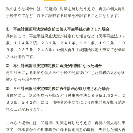
次のような場合には、問題点に対策を施したうえで、再度の個人再生
手続申立てなど、以下に記載する対策を検討することになります。
➀ 再生計画認可決定確定前に個人再生手続が終了した場合
具体的には、再生手続廃止決定が確定した場合など（民事再生法３７
条、１７４条２項、２３１条、２４１条、１９１条、１９２条、１９
３条、２３７条、２４３条）や個人再生手続開始決定の申立てが棄却
された場合です。
➁ 再生計画認可決定確定後に返済が困難になった場合
再生計画による返済や個人再生手続の開始後に生じた債務の返済が困
難となった場合です。
➂ 再生計画認可決定確定後に再生計画が取り消された場合
具体的には、返済を怠った時など（民事再生法１８９条１項２号、２
３６条、２４２条）には、債権者の申立てにより再生計画が取り消さ
れることがあります。
これらの場合には、問題点に対策を施したうえで、再度の個人再生申
立て、債権者からの期限猶予に係る個別同意の取得、先行した個人再