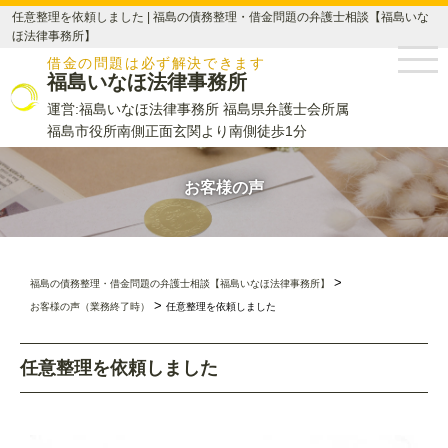
任意整理を依頼しました | 福島の債務整理・借金問題の弁護士相談【福島いな
ほ法律事務所】
借金の問題は必ず解決できます
福島いなほ法律事務所
運営:福島いなほ法律事務所 福島県弁護士会所属
福島市役所南側正面玄関より南側徒歩1分
お客様の声
>
福島の債務整理・借金問題の弁護士相談【福島いなほ法律事務所】
>
お客様の声（業務終了時）
任意整理を依頼しました
任意整理を依頼しました